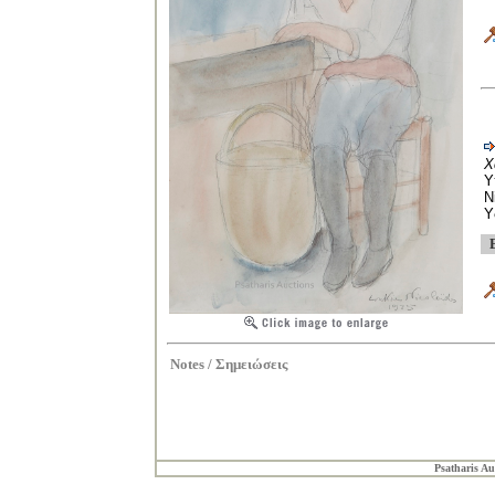
Χ
Y
N
Υ
Notes /
Σημειώσεις
Psatharis Au