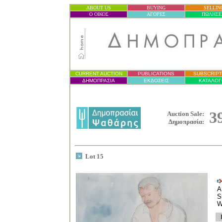
ABOUT US
BUYING
SELLIN
Ο ΟΙΚΟΣ
ΑΓΟΡΕΣ
ΠΩΛΗΣΕ
CURRENT AUCTION
PUBLICATIONS
SUBSCRIPT
ΔΗΜΟΠΡΑΣΙ
Α
ΕΚΔΟΣΕΙΣ
ΚΑΤΑΛΟΓ
3
Auction Sale:
Δημοπρασία
:
Lot 15
A
S
W