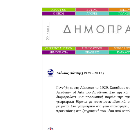
ABOUT US
BUYING
SELLIN
Ο ΟΙΚΟΣ
ΑΓΟΡΕΣ
ΠΩΛΗΣΕ
CURRENT AUCTION
PUBLICATIONS
SUBSCRIPT
ΔΗΜΟΠΡΑΣΙ
Α
ΕΚΔΟΣΕΙΣ
ΚΑΤΑΛΟ
Στέλιος Βότσης (1929 - 2012)
Γεννήθηκε στη Λάρνακα το 1929.
Σπούδασε στο
Academy of Arts του Λονδίνου.
Στα αρχικά τ
διαμορφώνει μια προσωπική πορεία την εγκ
γεωμετρικά θέματα με κονστρουκτιβιστικά σ
ρεύματα. Στα γεωμετρικά στοιχεία επαναφέρει, 
προεκτάσεις στη ζωγραφική του μέσα από υπαρξ