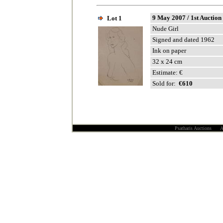
9 May
2007
/ 1st Auction
Lot 1
Nude Girl
Signed and dated 1962
Ink on paper
32 x 24 cm
Estimate:
€
Sold for:
€
610
Psatharis Auctions All