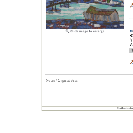
Φ
Υ
Λ
Notes /
Σημειώσεις
Psatharis Au