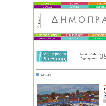
ABOUT US
BUYING
SELLIN
Ο ΟΙΚΟΣ
ΑΓΟΡΕΣ
ΠΩΛΗΣΕ
CURRENT AUCTION
PUBLICATIONS
SUBSCRIPT
ΔΗΜΟΠΡΑΣΙ
Α
ΕΚΔΟΣΕΙΣ
ΚΑΤΑΛΟΓ
3
Auction Sale:
Δημοπρασία
:
Lot 114
A
S
O