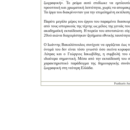
ζωγραφική». Το ρεύμα αυτό επιδίωκε να εμπλουτί
προοπτική και χρωματική λεπτότητα, χωρίς να απομακρυν
Τα έργα του διακρίνονταν για την επιμελημένη εκτέλεσ
Παρότι μεγάλο μέρος του έργου του παραμένει διασκορ
από τους ιστορικούς της τέχνης ως μέλος της γενιάς 
ακαδημαϊκή εκπαίδευση. Η πορεία του αποτυπώνει εύγ
20ού αιώνα διαχειρίστηκαν ζητήματα εθνικής ταυτότητ
Ο Ιωάννης Βακαλόπουλος συνέχισε να εργάζεται έως τι
όνομά του δεν είναι τόσο γνωστό όσο εκείνα κορυφ
Λύτρας
και ο
Γεώργιος Ιακωβίδης
, η συμβολή του 
ιδιαίτερα σημαντική. Μέσα από την εκπαίδευσή του 
χαρακτηριστικό παράδειγμα της δημιουργικής συν
ζωγραφική στη νεότερη Ελλάδα.
Psatharis Au