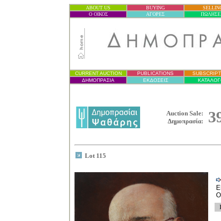
ABOUT US
BUYING
SELLIN
Ο ΟΙΚΟΣ
ΑΓΟΡΕΣ
ΠΩΛΗΣΕ
CURRENT AUCTION
PUBLICATIONS
SUBSCRIPT
ΔΗΜΟΠΡΑΣΙ
Α
ΕΚΔΟΣΕΙΣ
ΚΑΤΑΛΟΓ
3
Auction Sale:
Δημοπρασία
:
Lot 115
E
O