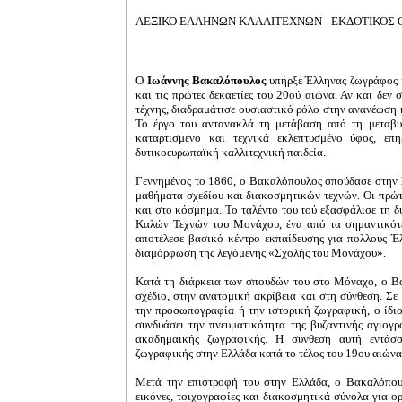
ΛΕΞΙΚΟ ΕΛΛΗΝΩΝ ΚΑΛΛΙΤΕΧΝΩΝ - ΕΚΔΟΤΙΚΟΣ Ο
O
Ιωάννης Βακαλόπουλος
υπήρξε Έλληνας ζωγράφος κ
και τις πρώτες δεκαετίες του 20ού αιώνα. Αν και δεν
τέχνης, διαδραμάτισε ουσιαστικό ρόλο στην ανανέωση
Το έργο του αντανακλά τη μετάβαση από τη μεταβυ
καταρτισμένο και τεχνικά εκλεπτυσμένο ύφος, επ
δυτικοευρωπαϊκή καλλιτεχνική παιδεία.
Γεννημένος το 1860, ο Βακαλόπουλος σπούδασε στην
μαθήματα σχεδίου και διακοσμητικών τεχνών. Οι πρώτε
και στο κόσμημα. Το ταλέντο του τού εξασφάλισε τη δυ
Καλών Τεχνών του Μονάχου
, ένα από τα σημαντικό
αποτέλεσε βασικό κέντρο εκπαίδευσης για πολλούς Έλ
διαμόρφωση της λεγόμενης «Σχολής του Μονάχου».
Κατά τη διάρκεια των σπουδών του στο Μόναχο, ο Β
σχέδιο, στην ανατομική ακρίβεια και στη σύνθεση. Σ
την προσωπογραφία ή την ιστορική ζωγραφική, ο ίδιο
συνδυάσει την πνευματικότητα της βυζαντινής αγιογρ
ακαδημαϊκής ζωγραφικής. Η σύνθεση αυτή εντάσσε
ζωγραφικής στην Ελλάδα κατά το τέλος του 19ου αιώνα
Μετά την επιστροφή του στην Ελλάδα, ο Βακαλόπου
εικόνες, τοιχογραφίες και διακοσμητικά σύνολα για 