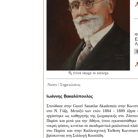
Ε
Λ
Notes /
Σημειώσεις
Ιωάννης Βακαλόπουλος
Σπούδασε στην Guzel Sanatlar Akademisi στην Κωνσ
στο Ν. Γύζη. Μεταξύ των ετών 1884 - 1889 έζησε 
εργάστηκε ως καθηγητής της ζωγραφικής στο Ζάππει
Παρίσι και μετά για την Αθήνα, όπου εγκαταστάθηκε 
νεκρές φύσεις, κινείται σε ακαδιμα»ϊκά ρεαλιστικά πλα
στο Παρίσι και στην Καλλιτεχνική Έκθεση Κωνσταντ
βρίσκονται στη Συλλογή Κουτλίδη.