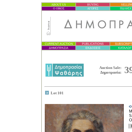
ABOUT US
BUYING
SELLIN
Ο ΟΙΚΟΣ
ΑΓΟΡΕΣ
ΠΩΛΗΣΕ
CURRENT AUCTION
PUBLICATIONS
SUBSCRIPT
ΔΗΜΟΠΡΑΣΙ
Α
ΕΚΔΟΣΕΙΣ
ΚΑΤΑΛΟΓ
3
Auction Sale:
Δημοπρασία
:
Lot 101
M
S
O