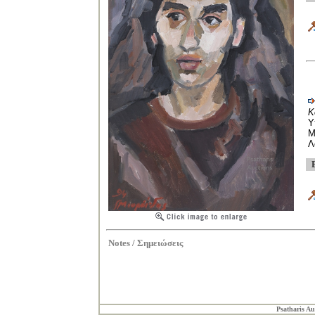
Κ
Υ
Μ
Λ
Notes /
Σημειώσεις
Psatharis Au