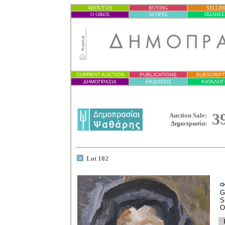
ABOUT US
BUYING
SELLIN
Ο ΟΙΚΟΣ
ΑΓΟΡΕΣ
ΠΩΛΗΣΕ
CURRENT AUCTION
PUBLICATIONS
SUBSCRIPT
ΔΗΜΟΠΡΑΣΙ
Α
ΕΚΔΟΣΕΙΣ
ΚΑΤΑΛΟΓ
3
Auction Sale:
Δημοπρασία
:
Lot 102
G
S
O