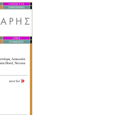
CONTACT US
.
ΕΠΙΚΟΙΝΩΝΙΑ
.
LINKS
.
ΣΥΝΔΕΣΕΙΣ
.
οπάτρα, Λευκωσία
tra Hotel, Nicosia
next lot