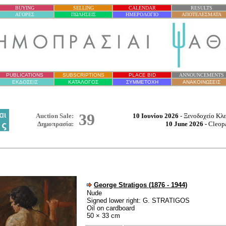
BUYING
SELLING
CALENDAR
RESULTS
ΑΓΟΡΕΣ
ΠΩΛΗΣΕΙΣ
ΗΜΕΡΟΛΟΓΙΟ
ΑΠΟΤΕΛΕΣΜΑΤΑ
PUBLICATIONS
SUBSCRIPTIONS
PLACE BID
ANNOUNCEMENTS
ΕΚΔΟΣΕΙΣ
ΚΑΤΑΛΟΓΟΣ
ΣΥΜΜΕΤΟΧΗ
ΑΝΑΚΟΙΝΩΣΕΙΣ
39
Auction Sale:
10 Ιουνίου 2026
-
Ξενοδοχείο
Κλε
Δημοπρασία
:
10 June
202
6
-
Cleopa
George Stratigos (1876 - 1944)
Nude
Signed lower right: G. STRATIGOS
Oil on cardboard
50 × 33 cm