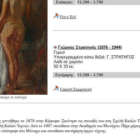
Estimate:
€1.200 – 1.700
Place Bid
Γιώργος Στρατηγός (1876 - 1944)
Γυμνό
Υπογεγραμμένο κάτω δεξιά: Γ. ΣΤΡΑΤΗΓΟΣ
Λάδι σε χαρτόνι
50 Χ 33 εκ.
Εκτίμηση
:
€1.200 – 1.700
Γραπτή Συμμετοχή
 γεννήθηκε το 1876 στην Κέρκυρα. Ξεκίνησε τις σπουδές του στη Σχολή Καλών Τ
ολή Καλών Τεχνών. Από το 1907 σπούδασε στην Ακαδημία του Μονάχου. Πήρε μέρο
4 επέστρεψε στο Μόναχο και σπούδασε συντήρηση έργων τέχνης.