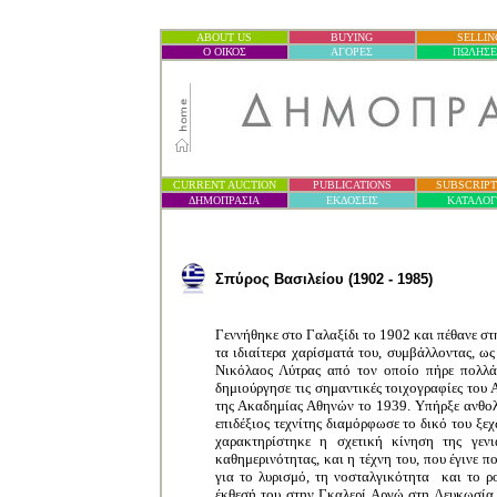
ABOUT US
BUYING
SELLIN
Ο ΟΙΚΟΣ
ΑΓΟΡΕΣ
ΠΩΛΗΣΕ
CURRENT AUCTION
PUBLICATIONS
SUBSCRIPT
ΔΗΜΟΠΡΑΣΙ
Α
ΕΚΔΟΣΕΙΣ
ΚΑΤΑΛΟ
Σπύρος Βασιλείου
(1902 - 1985)
Γεννήθηκε στο Γαλαξίδι το 1902 και πέθανε σ
τα ιδιαίτερα χαρίσματά του, συμβάλλοντας, ω
Νικόλαος Λύτρας από τον οποίο πήρε πολλά
δημιούργησε τις σημαντικές τοιχογραφίες του 
της Ακαδημίας Αθηνών το 1939. Υπήρξε ανθολ
επιδέξιος τεχνίτης διαμόρφωσε το δικό του ξε
χαρακτηρίστηκε η σχετική κίνηση της γεν
καθημερινότητας, και η τέχνη του, που έγινε π
για το λυρισμό, τη νοσταλγικότητα και το ρο
έκθεσή του στην Γκαλερί Αργώ στη Λευκωσία τ