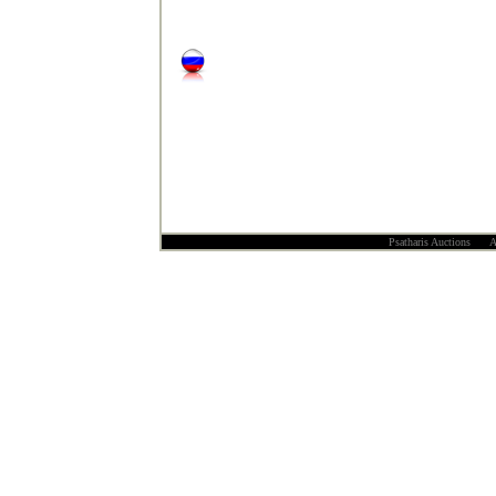
Psatharis Auctions All