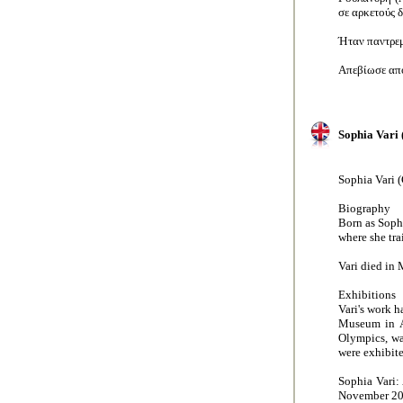
σε αρκετούς 
Ήταν παντρεμ
Απεβίωσε από
Sophia Vari 
Sophia Vari 
Biography
Born as Sophi
where she tra
Vari died in
Exhibitions
Vari's work h
Museum in At
Olympics, was
were exhibit
Sophia Vari:
November 20