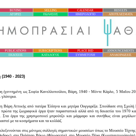
.
BUYING
SELLING
CALENDAR
RESULTS
ΑΓΟΡΕΣ
ΠΩΛΗΣΕΙΣ
ΗΜΕΡΟΛΟΓΙΟ
ΑΠΟΤΕΛΕΣΜΑΤΑ
PUBLICATIONS
SUBSCRIPTIONS
PLACE BID
ANNOUNCEMENTS
ΕΚΔΟΣΕΙΣ
ΚΑΤΑΛΟΓΟΣ
ΣΥΜΜΕΤΟΧΗ
ΑΝΑΚΟΙΝΩΣΕΙΣ
(1940 - 2023)
η (γεννημένη ως Σοφία Κανελλοπούλου, Βάρη, 1940 - Μόντε Κάρλο, 5 Μαΐου 20
 γλύπτρια.
τη Βάρη Αττικής από πατέρα Έλληνα και μητέρα Ουγγαρέζα. Σπούδασε στη Σχολή
 πρώτα της ζωγραφικά έργα ήταν παραστατικά αλλά από τη δεκαετία του 1970 κα
ή. Στα έργα της χρησιμοποιεί μπρούτζο και μάρμαρο και συνήθως είναι μεγάλων
ιαστεί με τα κοσμήματα και τα κολλάζ.
φιλοξενούνται στις μόνιμες συλλογές σημαντικών μουσείων όπως το Μουσείο Τέχνης
νδρος), στο Παλάτσο Βέκιο (Φλωρεντία), στο Μουσείο Πέρα (Κωνσταντινούπολη) κ