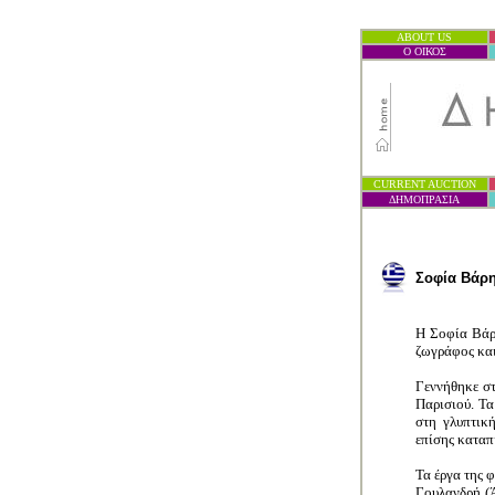
ABOUT US
Ο ΟΙΚΟΣ
CURRENT AUCTION
ΔΗΜΟΠΡΑΣΙ
Α
Σοφία Βάρη 
Η Σοφία Βάρ
ζωγράφος και
Γεννήθηκε σ
Παρισιού. Τα
στη γλυπτικ
επίσης καταπ
Τα έργα της 
Γουλανδρή (Ά