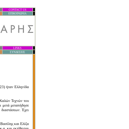
CONTACT US
.
ΕΠΙΚΟΙΝΩΝΙΑ
.
LINKS
.
ΣΥΝΔΕΣΕΙΣ
.
23) ήταν Ελληνίδα
 Καλών Τεχνών του
ι μετά μεταπήδησε
 διαστάσεων. Έχει
 Βασίλης και Ελίζα
.α. και εκτίθενται