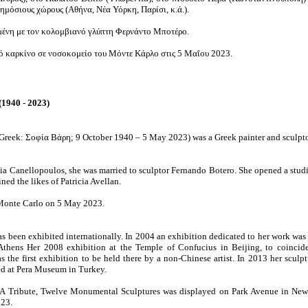
δημόσιους χώρους (Αθήνα, Νέα Υόρκη, Παρίσι, κ.ά.).
ένη με τον κολομβιανό γλύπτη Φερνάντο Μποτέρο.
 καρκίνο σε νοσοκομείο του Μόντε Κάρλο στις 5 Μαΐου 2023.
(1940 - 2023)
(Greek: Σοφία Βάρη; 9 October 1940 – 5 May 2023) was a Greek painter and sculpto
a Canellopoulos, she was married to sculptor Fernando Botero. She opened a studi
ined the likes of Patricia Avellan.
 Monte Carlo on 5 May 2023.
as been exhibited internationally. In 2004 an exhibition dedicated to her work was
hens Her 2008 exhibition at the Temple of Confucius in Beijing, to coincide
 the first exhibition to be held there by a non-Chinese artist. In 2013 her sculp
ed at Pera Museum in Turkey.
 A Tribute, Twelve Monumental Sculptures was displayed on Park Avenue in New
23.