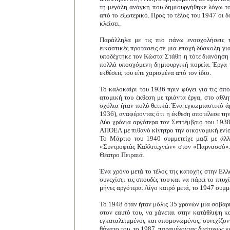
τη μεγάλη ανάγκη που δημιουργήθηκε λόγω το
από το εξωτερικό. Προς το τέλος του 1947 οι 
κλείσει.
Παράλληλα με τις πιο πάνω ενασχολήσεις τ
εικαστικές προτάσεις σε μια εποχή δύσκολη για
υποδέχτηκε τον Κώστα Στάθη η τότε διανόηση 
πολλά υποσχόμενη δημιουργική πορεία. Έργα τ
εκθέσεις του είτε χαρισμένα από τον ίδιο.
Το καλοκαίρι του 1936 πριν φύγει για τις σ
ατομική του έκθεση με τριάντα έργα, στο αθλ
σχόλια ήταν πολύ θετικά. Ένα εγκωμιαστικό ά
1936), αναφέροντας ότι η έκθεση αποτέλεσε τη
Δύο χρόνια αργότερα τον Σεπτέμβριο του 193
ΑΠΟΕΛ με πιθανό κίνητρο την οικονομική ενί
Το Μάρτιο του 1940 συμμετείχε μαζί με άλλ
«Συντροφιάς Καλλιτεχνών» στον «Παρνασσό». Τ
Θέατρο Πειραιά.
Ένα χρόνο μετά το τέλος της κατοχής στην Ελ
συνεχίσει τις σπουδές του και να πάρει το πτυ
μήνες αργότερα. Λίγο καιρό μετά, το 1947 συμ
Το 1948 όταν ήταν μόλις 35 χρονών μια σοβαρή
στον εαυτό του, να χάνεται στην κατάθλιψη 
εγκαταλειμμένος και απομονωμένος, συνεχίζον
θάνατο του, το 1987, παραμένοντας δυστυχώς κ