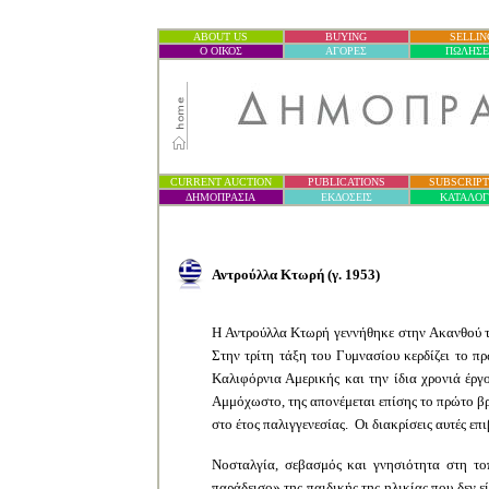
ABOUT US
BUYING
SELLIN
Ο ΟΙΚΟΣ
ΑΓΟΡΕΣ
ΠΩΛΗΣΕ
CURRENT AUCTION
PUBLICATIONS
SUBSCRIPT
ΔΗΜΟΠΡΑΣΙ
Α
ΕΚΔΟΣΕΙΣ
ΚΑΤΑΛΟ
Αντρούλλα Κτωρή (γ. 1953)
Η Αντρούλλα Κτωρή γεννήθηκε στην Ακανθού 
Στην τρίτη τάξη του Γυμνασίου κερδίζει το 
Καλιφόρνια Αμερικής και την ίδια χρονιά έργο
Αμμόχωστο, της απονέμεται επίσης το πρώτο β
στο έτος παλιγγενεσίας.
Οι διακρίσεις αυτές επ
Νοσταλγία, σεβασμός και γνησιότητα στη το
παράδεισο» της παιδικής της ηλικίας που δεν ε