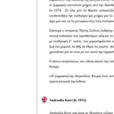
οι ζωγραφιές αποτελούν μνήμες από την Ακανθ
το 1974.
Σε όλα μου τα θέματα απεικονίζον
υποσυνείδητα την νοσταλγία και μνήμες για τ
έργο μου και να τις μεταφέρω καις τους νεότερου
Εύστοχα ο ιστορικός Τέχνης Στέλιος Λυδάκης 
τυπική νοσταλγία των περισσοτέρων νάϊφ για το
με επιστροφές σ’
αυτόν, που χαρακτηρίζονται 
ζωή του χωριού, τα ήθη, τα έθιμα τις γιορτές: 
χρειαζόταν για να είναι με τον εαυτό της ευχαρι
Γνήσιος εκπρόσωπος του είδους αυτού της νάϊ
Κτωρή.
«
Η ζωγραφική της Αντρούλλας Κτωρή είναι αυτ
πρώτη ατομική της έκθεση.
Androulla Ktori (
b. 1953)
Androulla Ktori was born in Akanthou village 