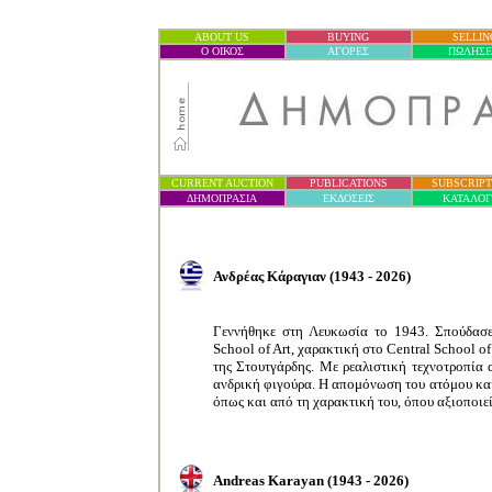
ABOUT US
BUYING
SELLIN
Ο ΟΙΚΟΣ
ΑΓΟΡΕΣ
ΠΩΛΗΣΕ
CURRENT AUCTION
PUBLICATIONS
SUBSCRIPT
ΔΗΜΟΠΡΑΣΙ
Α
ΕΚΔΟΣΕΙΣ
ΚΑΤΑΛΟ
Ανδρέας
Κάραγιαν
(1943 - 2026)
Γεννήθηκε στη Λευκωσία το 1943. Σπούδασ
School of Art
, χαρακτική στο
Central School of
της Στουτγάρδης. Με ρεαλιστική τεχνοτροπία 
ανδρική φιγούρα. Η απομόνωση του ατόμου και 
όπως και από τη χαρακτική του, όπου αξιοποιεί 
Andreas Karayan
(1943 - 2026)