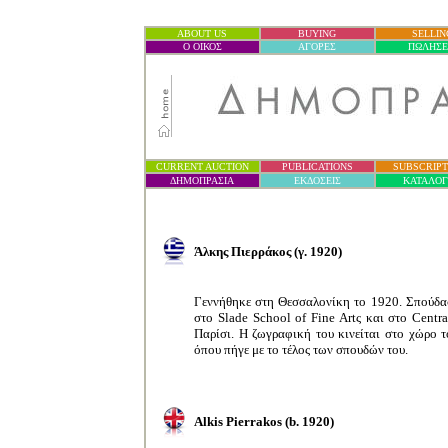
ABOUT US
BUYING
SELLIN
Ο ΟΙΚΟΣ
ΑΓΟΡΕΣ
ΠΩΛΗΣΕ
CURRENT AUCTION
PUBLICATIONS
SUBSCRIPT
ΔΗΜΟΠΡΑΣΙ
Α
ΕΚΔΟΣΕΙΣ
ΚΑΤΑΛΟ
Άλκης Πιερράκος
(
γ
. 1920)
Γεννήθηκε στη Θεσσαλονίκη το 1920. Σπούδασ
στο
Slade School of Fine Art
ς και στο
Cent
r
Παρίσι. Η ζωγραφική του κινείται στο χώρο
όπου πήγε με το τέλος των σπουδών του.
Alkis Pierrakos
(b. 1920)