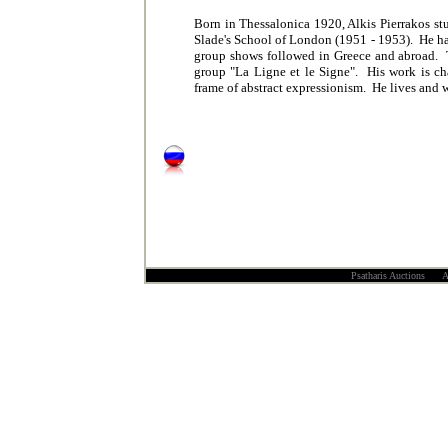
Born in Thessalonica
1920
, Alkis Pierrakos s
Slade
'
s School
of London (1951
-
1953). He ha
group shows followed in Greece and abroad. T
group "
La Ligne et le Signe
". His work is ch
frame of abstract expressionism. He lives and w
Psatharis Auctions All