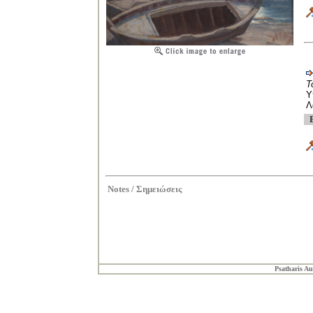
Τ
Υ
Λ
Notes /
Σημειώσεις
Psatharis Au