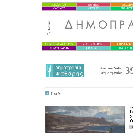
ABOUT US
BUYING
SELLIN
Ο ΟΙΚΟΣ
ΑΓΟΡΕΣ
ΠΩΛΗΣΕ
CURRENT AUCTION
PUBLICATIONS
SUBSCRIPT
ΔΗΜΟΠΡΑΣΙ
Α
ΕΚΔΟΣΕΙΣ
ΚΑΤΑΛΟΓ
3
Auction Sale:
Δημοπρασία
:
Lot 91
L
S
O