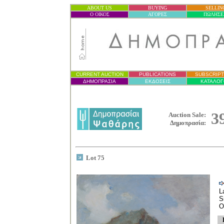
ABOUT US
BUYING
SELLIN
Ο ΟΙΚΟΣ
ΑΓΟΡΕΣ
ΠΩΛΗΣΕ
CURRENT AUCTION
PUBLICATIONS
SUBSCRIPT
ΔΗΜΟΠΡΑΣΙ
Α
ΕΚΔΟΣΕΙΣ
ΚΑΤΑΛΟΓ
3
Auction Sale:
Δημοπρασία
:
Lot 75
L
S
O