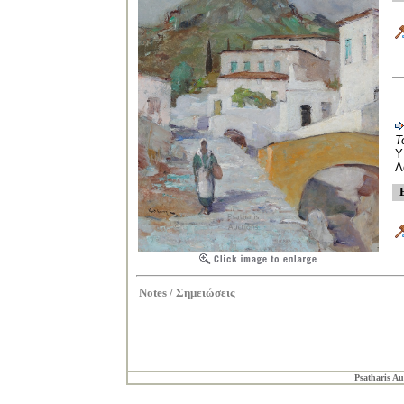
Τ
Υ
Λ
Notes /
Σημειώσεις
Psatharis Au