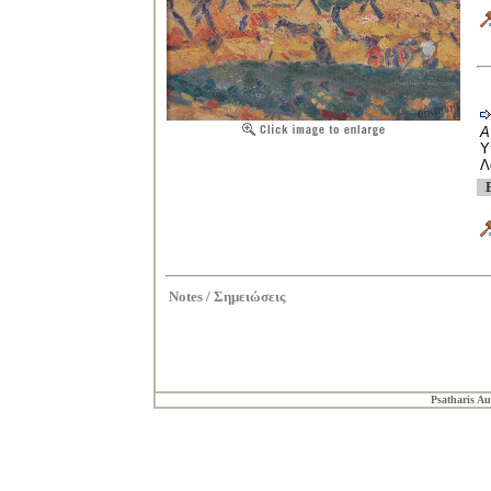
Υ
Λ
Notes /
Σημειώσεις
Psatharis Au