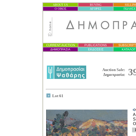
ABOUT US
BUYING
SELLIN
Ο ΟΙΚΟΣ
ΑΓΟΡΕΣ
ΠΩΛΗΣΕ
CURRENT AUCTION
PUBLICATIONS
SUBSCRIPT
ΔΗΜΟΠΡΑΣΙ
Α
ΕΚΔΟΣΕΙΣ
ΚΑΤΑΛΟΓ
3
Auction Sale:
Δημοπρασία
:
Lot 61
A
S
O