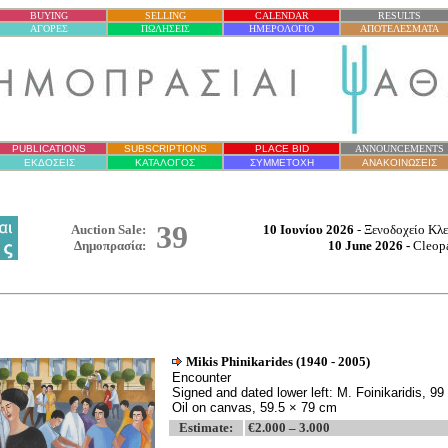
BUYING
SELLING
CALENDAR
RESULTS
ΑΓΟΡΕΣ
ΠΩΛΗΣΕΙΣ
ΗΜΕΡΟΛΟΓΙΟ
ΑΠΟΤΕΛΕΣΜΑΤΑ
PUBLICATIONS
SUBSCRIPTIONS
PLACE BID
ANNOUNCEMENTS
ΕΚΔΟΣΕΙΣ
ΚΑΤΑΛΟΓΟΣ
ΣΥΜΜΕΤΟΧΗ
ΑΝΑΚΟΙΝΩΣΕΙΣ
39
Auction Sale:
10 Ιουνίου 2026
-
Ξενοδοχείο
Κλε
Δημοπρασία
:
10 June
202
6
-
Cleopa
Mikis Phinikarides
(1940 - 2005)
Encounter
Signed and dated lower left: M. Foinikaridis, 99
Oil on canvas, 59.5 × 79 cm
Estimate:
€2.000 – 3.000