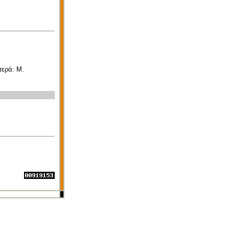
τερά: Μ.
.