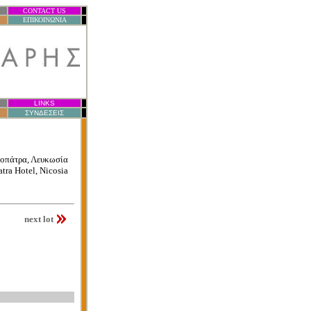
CONTACT US
.
ΕΠΙΚΟΙΝΩΝΙΑ
.
LINKS
.
ΣΥΝΔΕΣΕΙΣ
.
οπάτρα, Λευκωσία
tra Hotel, Nicosia
next lot