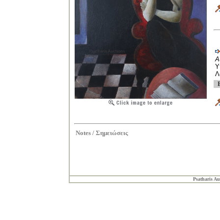
Α
Υ
Λ
Notes /
Σημειώσεις
Psatharis Au