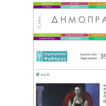
ABOUT US
BUYING
SELLIN
Ο ΟΙΚΟΣ
ΑΓΟΡΕΣ
ΠΩΛΗΣΕ
CURRENT AUCTION
PUBLICATIONS
SUBSCRIPT
ΔΗΜΟΠΡΑΣΙ
Α
ΕΚΔΟΣΕΙΣ
ΚΑΤΑΛΟΓ
3
Auction Sale:
Δημοπρασία
:
Lot 32
P
S
O