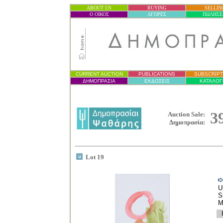
ABOUT US
BUYING
SELLIN
Ο ΟΙΚΟΣ
ΑΓΟΡΕΣ
ΠΩΛΗΣΕ
CURRENT AUCTION
PUBLICATIONS
SUBSCRIPT
ΔΗΜΟΠΡΑΣΙ
Α
ΕΚΔΟΣΕΙΣ
ΚΑΤΑΛΟΓ
3
Auction Sale:
Δημοπρασία
:
Lot 19
U
S
M