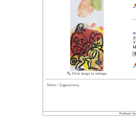
Χ
Υ
Μ
Notes /
Σημειώσεις
Psatharis Au