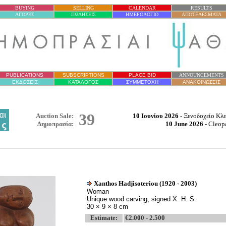
BUYING
SELLING
CALENDAR
RESULTS
ΑΓΟΡΕΣ
ΠΩΛΗΣΕΙΣ
ΗΜΕΡΟΛΟΓΙΟ
ΑΠΟΤΕΛΕΣΜΑΤΑ
PUBLICATIONS
SUBSCRIPTIONS
PLACE BID
ANNOUNCEMENTS
ΕΚΔΟΣΕΙΣ
ΚΑΤΑΛΟΓΟΣ
ΣΥΜΜΕΤΟΧΗ
ΑΝΑΚΟΙΝΩΣΕΙΣ
39
Auction Sale:
10 Ιουνίου 2026
-
Ξενοδοχείο
Κλε
Δημοπρασία
:
10 June
202
6
-
Cleopa
Xanthos Hadjisoteriou (1920 - 2003)
Woman
Unique wood carving, signed X. H. S.
30 × 9 × 8 cm
Estimate:
€
2.000 - 2.500