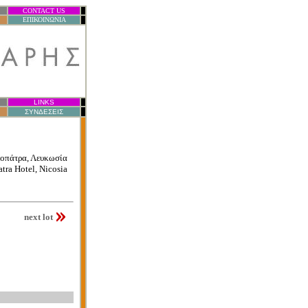
CONTACT US
.
ΕΠΙΚΟΙΝΩΝΙΑ
.
LINKS
.
ΣΥΝΔΕΣΕΙΣ
.
οπάτρα, Λευκωσία
tra Hotel, Nicosia
next lot