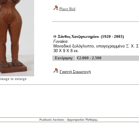
Place Bid
Ξάνθος Χατζησωτηρίου (1920 - 2003)
Γυναίκα
Μοναδικό ξυλόγλυπτο, υπογεγραμμένο Ξ. Χ. Σ
30
Χ
9
Χ
8
εκ
.
Εκτίμηση
:
€
2.000 - 2.500
Γραπτή Συμμετοχή
Psatharis Auctions -
Δημοπρασίαι Ψαθάρης